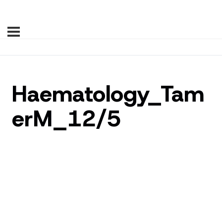
Haematology_Tam
erM_12/5